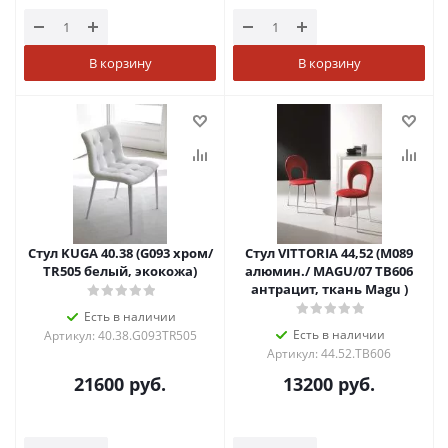
В корзину
В корзину
Стул KUGA 40.38 (G093 хром/
Стул VITTORIA 44,52 (М089
TR505 белый, экокожа)
алюмин./ MAGU/07 TB606
антрацит, ткань Magu )
Есть в наличии
Есть в наличии
Артикул: 40.38.G093TR505
Артикул: 44.52.TB606
21600
руб.
13200
руб.