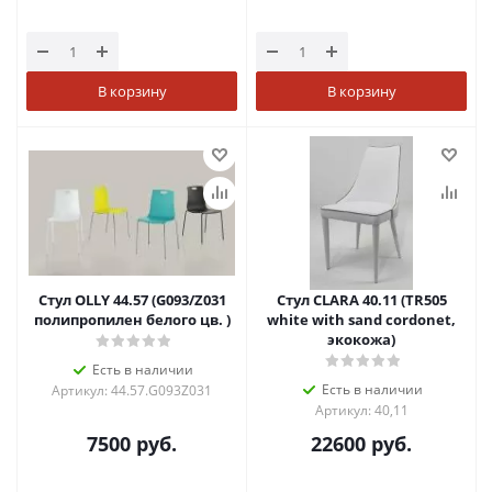
В корзину
В корзину
Стул OLLY 44.57 (G093/Z031
Стул CLARA 40.11 (TR505
полипропилен белого цв. )
white with sand cordonet,
экокожа)
Есть в наличии
Есть в наличии
Артикул: 44.57.G093Z031
Артикул: 40,11
7500
руб.
22600
руб.