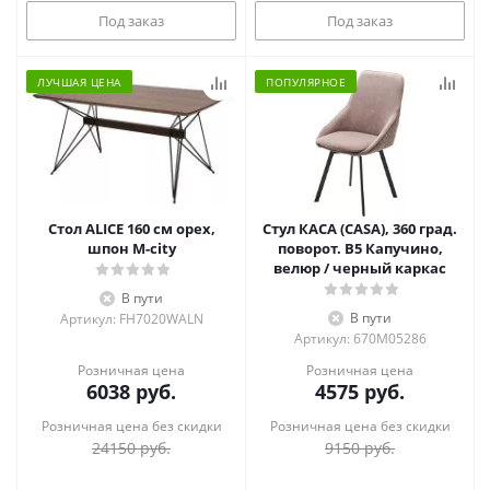
Под заказ
Под заказ
ЛУЧШАЯ ЦЕНА
ПОПУЛЯРНОЕ
Стол ALICE 160 см орех,
Стул КАСА (CASA), 360 град.
шпон M-city
поворот. B5 Капучино,
велюр / черный каркас
В пути
В пути
Артикул: FH7020WALN
Артикул: 670M05286
Розничная цена
Розничная цена
6038
руб.
4575
руб.
Розничная цена без скидки
Розничная цена без скидки
24150
руб.
9150
руб.