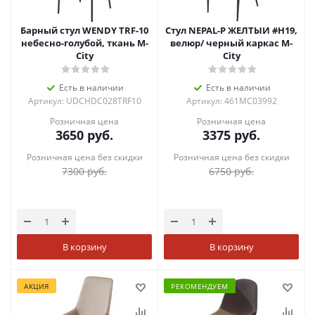
Барный стул WENDY TRF-10
Стул NEPAL-P ЖЕЛТЫЙ #H19,
небесно-голубой, ткань М-
велюр/ черный каркас М-
City
City
Есть в наличии
Есть в наличии
Артикул: UDCHDC028TRF10
Артикул: 461MC03992
Розничная цена
Розничная цена
3650
руб.
3375
руб.
Розничная цена без скидки
Розничная цена без скидки
7300
руб.
6750
руб.
В корзину
В корзину
АКЦИЯ
РЕКОМЕНДУЕМ