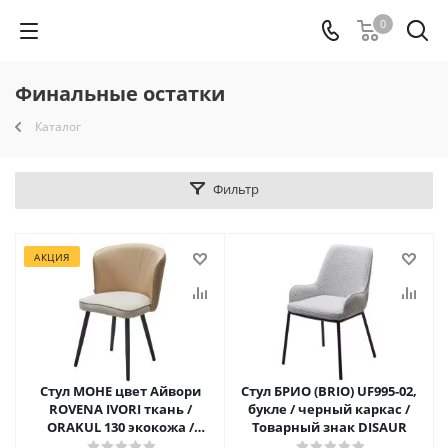
0
Финальные остатки
Каталог
Фильтр
АКЦИЯ
Стул МОНЕ цвет Айвори
Стул БРИО (BRIO) UF995-02,
ROVENA IVORI ткань /
букле / черный каркас /
ORAKUL 130 экокожа /
Товарный знак DISAUR
Черный каркас