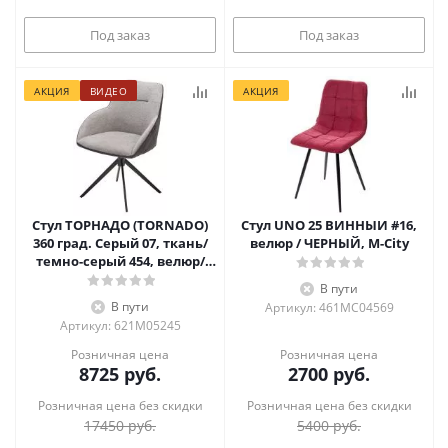
Под заказ
Под заказ
АКЦИЯ
ВИДЕО
АКЦИЯ
Стул ТОРНАДО (TORNADO)
Стул UNO 25 ВИННЫЙ #16,
360 град. Серый 07, ткань/
велюр / ЧЕРНЫЙ, М-City
темно-серый 454, велюр/
черный каркас, DISAUR
В пути
В пути
Артикул: 461MC04569
Артикул: 621M05245
Розничная цена
Розничная цена
8725
руб.
2700
руб.
Розничная цена без скидки
Розничная цена без скидки
17450
руб.
5400
руб.