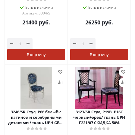
Есть в наличии
Есть в наличии
Артикул: 3004/S
21400
руб.
26250
руб.
В корзину
В корзину
3246/SR Стул, P66 белый с
3123/SR Стул, P19B+P16C
патиной и серебряными
черный+орех/ ткань UPH
деталями / ткань UPH GENE
F221/07 СКИДКА 50%
3057 LIGHT BLUE СКИДКА
50%