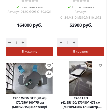
антрацит+L072алюм.)
Есть в наличии
Есть в наличии
Артикул: 01.92.G093.C150.L021
Артикул:
01.34.M310.M310.M310.L072
164000
руб.
52900
руб.
В корзину
В корзину
Стол WONDER (20.48)
Стол LEO
170/250*100*75 см
(42.55)120/170*80*Н75 см
(M089/C150) Bontempi
(М310/M310/ С196антр,