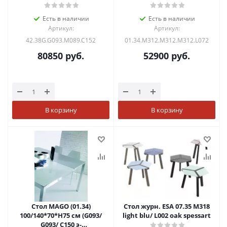
глянц ст)
песочн.композит+L072ал)
Есть в наличии
Есть в наличии
Артикул:
Артикул:
42.38G.G093.M089.C152
01.34.M312.M312.M312.L072
80850
руб.
52900
руб.
В корзину
В корзину
Стол MAGO (01.34)
Стол журн. ESA 07.35 M318
100/140*70*Н75 см (G093/
light blu/ L002 oak spessart
G093/ С150 э-