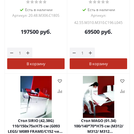
гл.стекло,вст045 антр.)
Есть в наличии
Есть в наличии
Артикул: 20.48.M306.C180S
Артикул:
42.55.M310.M310.C196.L045
197500
руб.
69500
руб.
В корзину
В корзину
Стол SIRIO (42,38G)
Стол MAGO (01.34)
110/150х75хН75 см (G093
100/140*70*Н75 см (М312/
LEGS/ M089 FRAME/C152 черн
M312/ М312