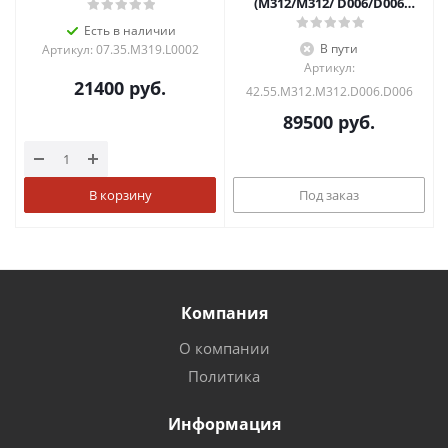
(М312/M312/ D006/D006
цвета лавовый камень)
Есть в наличии
В пути
Артикул: 07.35.M319.L0002
Артикул:
21400
руб.
42.55.M312.M312.D006.D006
89500
руб.
В корзину
Под заказ
Компания
О компании
Политика
Информация