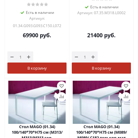
бел.глянц.стекло+L072 ал)
Есть в наличии
Есть в наличии
Артикул: 07.35.M318.L0002
Артикул:
01.34.G093.G093.C150.L072
69900
руб.
21400
руб.
В корзину
В корзину
Стол MAGO (01.34)
Стол MAGO (01.34)
100/140*70*Н75 см (М313/
100/140*70*Н75 см (М089/
M313/М313 сер-
M089/ С182 тем-кор.мат