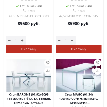
Есть в наличии
Есть в наличии
Артикул:
Артикул:
42.55.M313.M313.D003.D003
42,52.M310.M310.C196.L045
89500
руб.
85900
руб.
В корзину
В корзину
Стол BARONE (01.92) G093
Стол MAGO (01.34)
хром/С150 э-бел. гл. стекло,
100/140*70*Н75 см (М310/
L021алюм.вставка
M310/М310