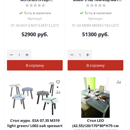
кор.композит+L072ал)
ст+L072алюм.)
Есть в наличии
Есть в наличии
Артикул:
Артикул:
01.34.M313.M313.M313.L072
01.34.M089.M089.C182.L072
52900
руб.
51300
руб.
В корзину
В корзину
Стол журн. ESA 07.35 M319
Стол LEO
light green/ L002 oak spessart
(42.55)120/170*80*Н75 см