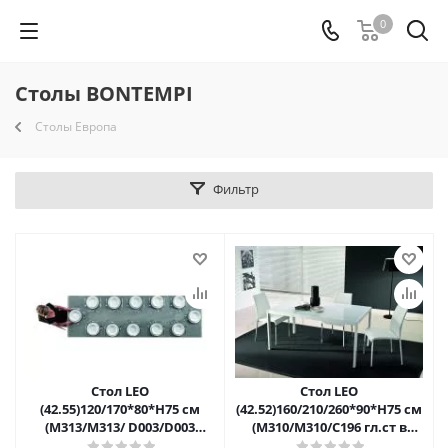
0
Столы BONTEMPI
Столы Европа
Фильтр
Стол LEO
Стол LEO
(42.55)120/170*80*Н75 см
(42.52)160/210/260*90*Н75 см
(М313/M313/ D003/D003
(М310/M310/С196 гл.ст в
серый камень)
цв.антр/L045 антр)