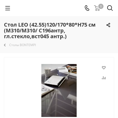
0
Стол LEO (42.55)120/170*80*Н75 см
(М310/M310/ С196антр,
гл.стекло,вст045 антр.)
Столы BONTEMPI