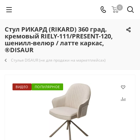
0
Стул РИКАРД (RIKARD) 360 град.
кремовый RIELY-111/PRESENT-120,
шенилл-велюр / латте каркас,
®DISAUR
Стулья DISAUR (не для продажи на маркетплейсах)
ВИДЕО
ПОПУЛЯРНОЕ